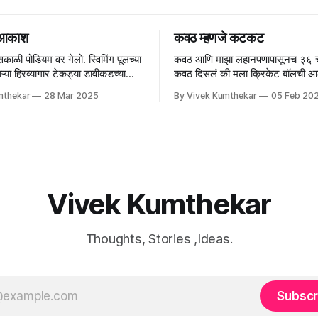
 आकाश
कवठ म्हणजे कटकट
सकाळी पोडियम वर गेलो. स्विमिंग पूलच्या
कवठ आणि माझा लहानपणापासूनच ३६ 
्या हिरव्यागार टेकड्या डावीकडच्या
कवठ दिसलं की मला क्रिकेट बॉलची आ
्याप्रमाणे आता पडद्
माझ्यातला क्रिकेटर जागृत होतो आणि म
mthekar
28 Mar 2025
By Vivek Kumthekar
05 Feb 20
मी त्याला सि
Vivek Kumthekar
Thoughts, Stories ,Ideas.
Subscr