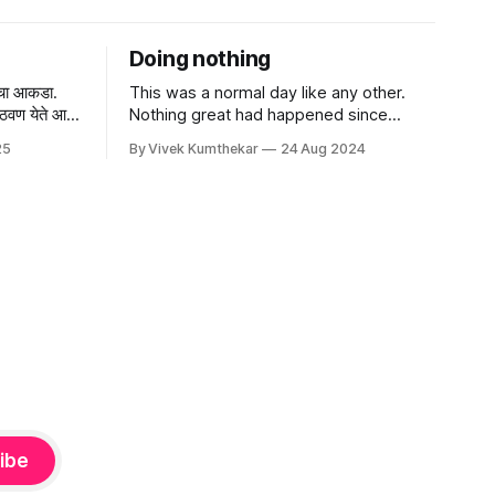
Doing nothing
चा आकडा.
This was a normal day like any other.
ठवण येते आणि
Nothing great had happened since
नातल्या मनात
morning. I was only thinking about how
25
By Vivek Kumthekar
24 Aug 2024
things could be different for the rest of
the day. I sat down and started thinking
of various things that I wanted to do, I
must do and I could
ibe