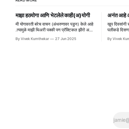
READ MORE
माझा हठयोगा आणि भेटलेले काही(अ)योगी
अनंत आहे
मी योगावरती बरेच वाचन (अंथरुणावर पडुन) केले आहे
खूप दिवसांनी 
.त्यामुळे माझी थिअरी पक्की पण प्रॅक्टिकल झीरो अशी
पलीकडे दिसणाऱ
स्थिती आहे.पण मी चतुर पणे हे गुपित ठे
फोटोत दिसते त
By Vivek Kumthekar
27 Jun 2025
By Vivek Ku