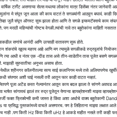
वार्षिक टार्गेट असणाऱ्या सेल्स मधल्या लोकांना मात्र डिसेंबर नंतर जानेवार
 मुलांना मे संपून जून आला की काय वाटतं ते सगळ्यांनी आठवुन बघावं. काही दिव
ेव्हा जुलै संपून ऑगस्ट सुरू झाला होता आणि ते सगळे इन्कमटॅक्सचे काम संपल्य
े. पण मराठी महिन्यांची गोष्टच वेगळी.त्यांची नावे तर बहुतेकांना माहिती नसता
कडील सणांचे आनंदी आणि उत्साही वातावरण सुरू होते.
वान शंकरांचे खूपच महत्त्व आहे आणि मग त्यामुळे सगळीकडे रुद्रपूजांचे नियोजन 
णि त्या आधी व नंतर एक -दीड तास असे तीन-साडेतीन तास पूजेत बसणे सगळ
. माझाही सुरुवातीचा अनुभव असाच होता.
दराबाद येथील श्रीनगर कॉलनीतल्या सत्य साई कलानिगम मध्ये तसे अलिप्तपणेच खुर्च
 कधी संपणार अशी घाई नसली तरी आतुन फार काही वाटत नव्हतं.
तपणे पूजा अटेंड करत गेल्यानंतर आतून काय बदल झाला ते सांगणे अवघड आह
 भाषेत सांगायचं झालं तर रुद्र पूजेतून येणाऱ्या व्हायब्रेशनशी माझ्या व्हायब्रे
 एनर्जी फक्त फ्रिक्वेन्सी कमी जास्त हे किंवा अशा अर्थाचे वाक्य बहुतेकानी
या प्रसिद्ध पुस्तकांमध्ये वाचले असणारच. पण हे लिहिताना माझ्या लक्षात आल
ाहितच नाही .पण किती Hz किंवा किती uHz हे आकडे माहीत नसले तरी काही फ