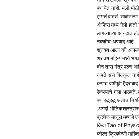
पण येत नाही. भली मोठी 
हायसं वाटतं. शाळेतल्या
ऑफिस मध्ये गेलो होतो त
लागल्याच्या आनंदात होत
नक्कीच अपवाद आहे.
श्रावण आला की आपल्या
श्रावण महिन्यामध्ये भग
दोन तास मंत्र पठण आ
जमते असे बिलकुल नाही
बऱ्याच वर्षांपूर्वी है
ऐकल्याचे मला आठवते.
पण हळूहळू अशाच नियमि
.अगदी भौतिकशास्त्राच्या
प्रत्येक माणूस म्हणजे
किंवा Tao of Physics 
कॉल्ड फ्रिक्वेन्सी म