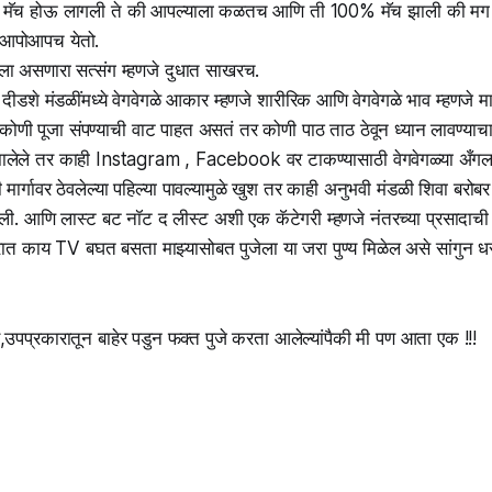
्सी मॅच होऊ लागली ते की आपल्याला कळतच आणि ती 100% मॅच झाली की मग रुद
आपोआपच येतो.
ोडीला असणारा सत्संग म्हणजे दुधात साखरच.
शंभर दीडशे मंडळींमध्ये वेगवेगळे आकार म्हणजे शारीरिक आणि वेगवेगळे भाव म्ह
ोणी पूजा संपण्याची वाट पाहत असतं तर कोणी पाठ ताठ ठेवून ध्यान लावण्या
ण झालेले तर काही Instagram , Facebook वर टाकण्यासाठी वेगवेगळ्या अँगल
मार्गावर ठेवलेल्या पहिल्या पावल्यामुळे खुश तर काही अनुभवी मंडळी शिवा बरो
ेली. आणि लास्ट बट नॉट द लीस्ट अशी एक कॅटेगरी म्हणजे नंतरच्या प्रसादाची 
 घरात काय TV बघत बसता माझ्यासोबत पुजेला या जरा पुण्य मिळेल असे सांगुन
उपप्रकारातून बाहेर पडुन फक्त पुजे करता आलेल्यांपैकी मी पण आता एक !!!