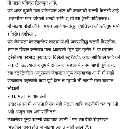
मी माझा पवित्रा टिकवून आहे.
पण आज दुपारी मला सांगण्यात आले की कवठाची चटणी केलेली आहे
,तब्येतीला फार चांगली असते आणि तू ती खा (ल्ली पाहिजेसच).
मी माझ्या बॉडी लँग्वेज मधून आणि शब्दातून (अतिशय लो व्हॉल्युम मध्ये
) विरोध दर्शवला .
पण जेवायला बसल्यानंतर ताटामध्ये ती जगप्रसिद्ध चटणी दिसलीच.
क्षणभर विचार करताच मला आठवली "इट दॅट फ्रॉग !" या ब्रायन
ट्रेसीच्या प्रसिद्ध पुस्तकात दिलेली स्ट्रॅटेजी. त्यात सांगितले आहे की
सकाळी उठल्यानंतर तुमचे सगळ्यात महत्त्वाचे काम आधी पूर्ण करा.
त्या स्ट्रॅटेजीला अनुसरून जेवायला सुरू करण्याच्या आधी मी माझे
सगळ्यात महत्त्वाचे काम पूर्ण केले ते म्हणजे ती चटणी एका घासात
संपवली.
चक्क मला चव आवडली.
उदार मनाने मी आपला विरोध मागे घेतला आणि चटणीची चव चांगली
आहे अजून वाढ असे सांगितले.
त्याबरोबर पुन्हा चटणी वाढण्यात आली ( पण त्या वेळी चेहऱ्यावर
मिश्कील हास्य होते जे माझ्या लक्षात नाही आले 😞).