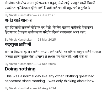
मी योगावरती बरेच वाचन (अंथरुणावर पडुन) केले आहे .त्यामुळे माझी थिअरी
पक्की पण प्रॅक्टिकल झीरो अशी स्थिती आहे.पण मी चतुर पणे हे गुपित ठे
By Vivek Kumthekar
27 Jun 2025
अनंत आहे आकाश
खूप दिवसांनी सकाळी पोडियम वर गेलो. स्विमिंग पूलच्या पलीकडे दिसणाऱ्या
हिरव्यागार टेकड्या डावीकडच्या फोटोत दिसते त्याप्रमाणे आता पडद्
By Vivek Kumthekar
28 Mar 2025
रुद्रपुजा आणि मी
तीन सप्टेंबरला श्रावण महिना संपला. तसे पाहिले तर महिन्या मागून महिने उलटत
जातात आणि बहुतेक वेळा आपल्या ते लक्षात पण येत नाही. भली मोठी वा
By Vivek Kumthekar
04 Sep 2024
Doing nothing
This was a normal day like any other. Nothing great had
happened since morning. I was only thinking about how
things could be different for the rest of the day. I sat down
By Vivek Kumthekar
24 Aug 2024
and started thinking of various things that I wanted to do, I
must do and I could